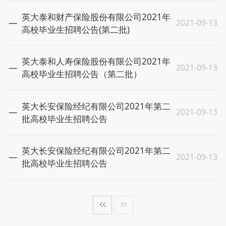
英大泰和财产保险股份有限公司2021年
2021-09-13
高校毕业生招聘公告(第二批)
英大泰和人寿保险股份有限公司2021年
2021-09-13
高校毕业生招聘公告（第二批）
英大长安保险经纪有限公司2021年第二
2021-09-13
批高校毕业生招聘公告
英大长安保险经纪有限公司2021年第二
2021-09-13
批高校毕业生招聘公告