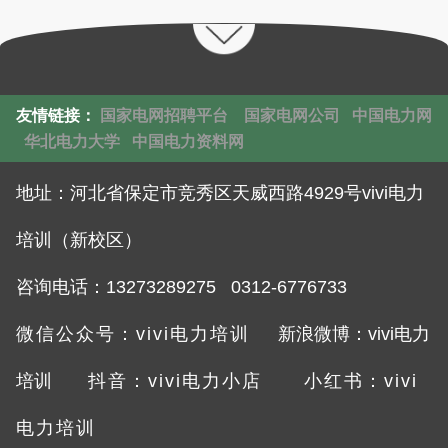
友情链接：
国家电网招聘平台
国家电网公司
中国电力网
华北电力大学
中国电力资料网
地址：
河北省保定市竞秀区天威西路4929号vivi电力
培训（新校区）
咨询电话：132732892
75 0312-6776733
微信公众号：vivi电力培训
新浪微博：vivi电力
培训
抖音：vivi电力小店
小红书：vivi
电力培训