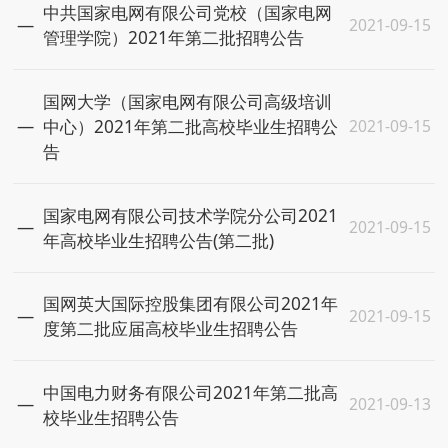
中共国家电网有限公司党校（国家电网
2021-09-15
管理学院）2021年第二批招聘公告
国网大学（国家电网有限公司高级培训
2021-09-15
中心）2021年第二批高校毕业生招聘公
告
国家电网有限公司技术学院分公司2021
2021-09-15
年高校毕业生招聘公告(第二批)
国网英大国际控股集团有限公司2021年
2021-09-15
度第二批应届高校毕业生招聘公告
中国电力财务有限公司2021年第二批高
2021-09-13
校毕业生招聘公告