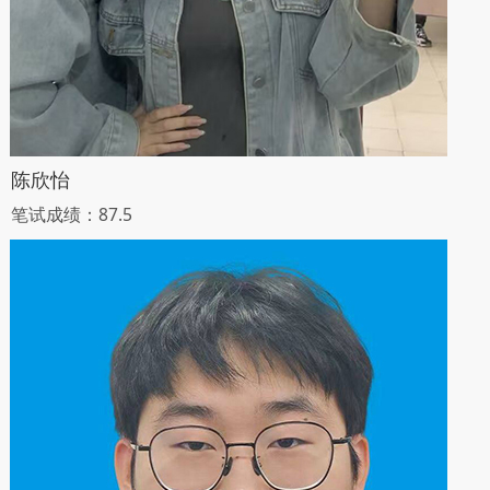
陈欣怡
笔试成绩：87.5