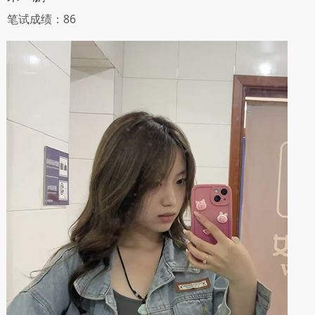
笔试成绩：86