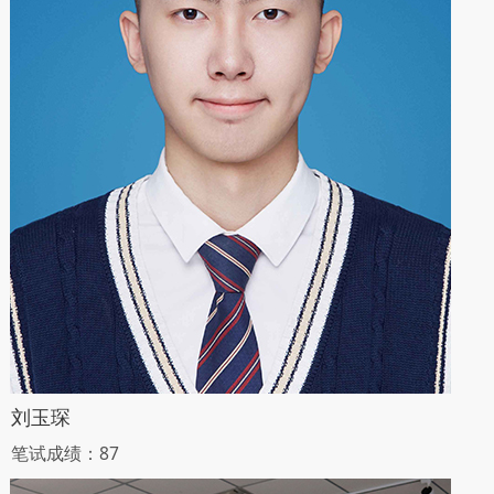
刘玉琛
笔试成绩：87