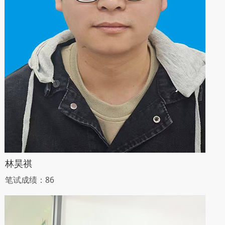
林昊祺
笔试成绩：86