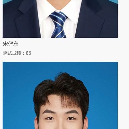
宋俨东
笔试成绩：86