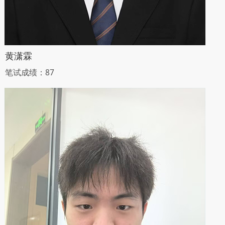
黄潇霖
笔试成绩：87