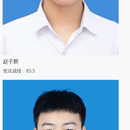
赵子辉
笔试成绩：83.5