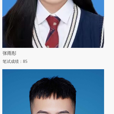
张雨彤
笔试成绩：85