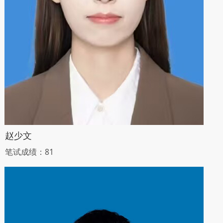
赵少文
笔试成绩：81