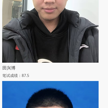
田兴博
笔试成绩：87.5