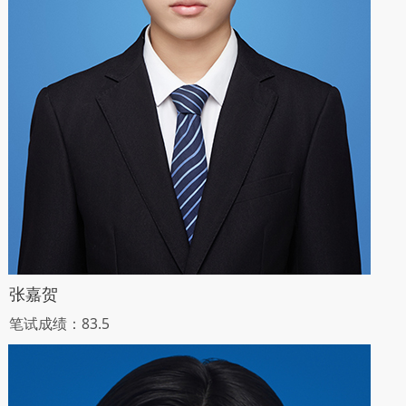
张嘉贺
笔试成绩：83.5