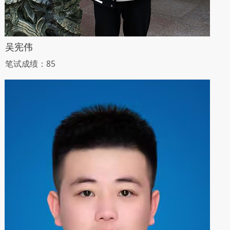
吴宪伟
笔试成绩：85