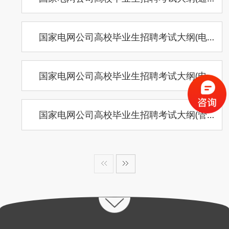
国家电网公司高校毕业生招聘考试大纲(电工类专业2026版)
国家电网公司高校毕业生招聘考试大纲(电工类专业2025版)
国家电网公司高校毕业生招聘考试大纲(管理类专业2025版)