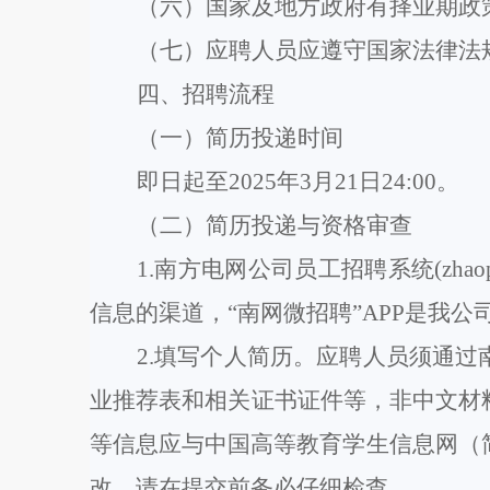
（六）国家及地方政府有择业期政
（七）应聘人员应遵守国家法律法
四
、招聘
流程
（一）简历投递
时间
即日起至
2025年3
月
21
日
24:00
。
（二）简历投递与资格审查
1.
南方电网公司员工招聘
系统
(zhao
信息的渠道
，
“南网微招聘”APP是我
2
.填写个人简历。
应聘人员须
通过
业推荐表和相关证书证件等，非中文材
等信息应与中国高等教育学生信息网（
改，请在提交前务必仔细检查。