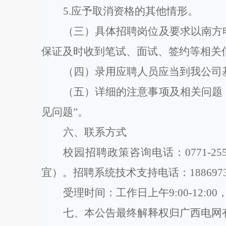
5.应予取消资格的其他情形。
（
三
）
具体招聘岗位及要求以
南方
保证及时收到
笔试、面试、签约
等相关
（
四
）录用
应聘人员
应
当到我公司
（
五
）
详细的注意事项及相关问题
见问题”
。
六、联系方式
校园招聘
政策
咨询电话：
0771-25
宜）。招聘系统技术支持电话：1886973
受理
时间：工作日上午
9:00-12:00
七、本公告最终解释权归广西电网