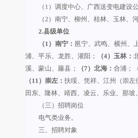
（
1）
调度中心、
广西送变电建设
（
2）南宁、柳州、桂林、玉林、
2.县级单位
（
1）南宁：
邕宁、武鸣、横州
、
浦、平乐、龙胜、灌阳
；
（
4）玉林：
溪、蒙山、藤县
；
（
7）北海：
合浦；
（
11）崇左：
扶绥、凭祥、
江州（崇左
田东、隆林、
靖西、凌云、乐业、那坡
（
三
）招聘
岗位
电气类业务
。
三、
招聘对象