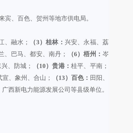
来宾、百色、贺州
等地市
供电局。
江、融水
；
（
3）桂林：
兴安、永福、
荔
兰、
巴马、都安、南丹
；
（
6）梧州：
岑
东兴、防城；
（
10）贵港：
桂平、平南
；
武宣、象州、合山；
（
13）百色：
田阳、
）
广西新电力能源发展公司
等县级单位。