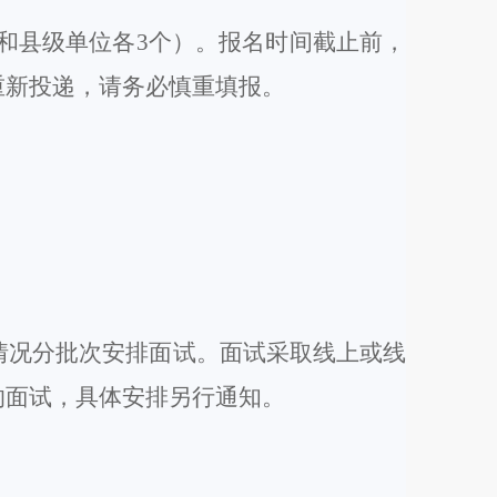
和县级单位各3个）。
报名
时间截止前，
重新投递
，
请务必慎重填报。
情况
分批次
安排面试
。
面试采取线上
或
线
的面试，具体安排另行通知。