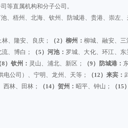
公司
等直属
机构和分子公司。
河池、梧州、北海、钦州、防城港、贵港、崇左、
上林
、隆安、良庆
；
（
2）柳州：
柳城、融安、
三
北流
、博白
；
（
5）河池：
罗城、大化、环江、东
（
8）钦州：
灵山、浦北、新区；
（
9）防城港：
供电公司）、宁明、龙州、天等
；
（
12）来宾：
、西林、田林
；
（
14）贺州：
昭平、钟山
；
（
15