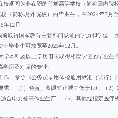
在校期间为非在职的普通高等学校（简称国内院
院校（简称境外院校）
的毕业生
，在
202
4
年
7月至
2
5
年
12月
。
底前取得国家教育主管部门认证的学历和学位
，
博士毕业生可放宽至
202
5
年
12月。
大学本科及以上学历但未取得相应学位的毕业生
高学历及对应的专业。
工作，参照
《公务员录用体检通用标准（试行）
要求：（
1）色盲、双眼矫正视力低于1.0；（2
不适合电力登高作业生产；（5）其他经指定医疗