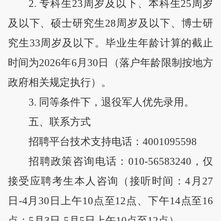
2
.
专
科生
2
3
周岁
及以下
、本科生
25周岁
及以下
、硕士研究生
28周岁
及以下
、博士研
究生
33周岁
及以下
。毕业生年龄计算的截止
时间为
202
6
年
6月30日
（
落户年龄限制按地方
政府相关规定执行
）
。
3
. 同等条件下，退役军人优先录用。
五
、联系方式
招聘平台技术支持电话：
4001095598
招聘政策咨询电话：
010-56583240
，
仅
接受应聘考生本人咨询
（
接听时间
：
4月27
日-4月30日上午10点至12点、
下午
14
点至
16
点
；
5月3日-5月5日上午10点至12点）