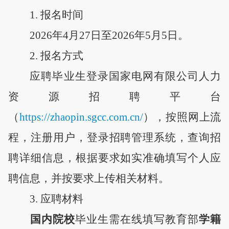
1.
报名时间
202
6
年
4
月
27
日至
202
6
年
5
月
5
日。
2.
报名方式
应聘毕业生登录国家电网
有限
公司人力
资源招聘平台
（
http
s
://zhaopin.sgcc.com.cn/
）
，按照网上流
程，注册用户，登录招聘管理系统，查询招
聘详细信息，根据要求如实准确填写个人应
聘信息，并按要求上传相关材料。
3. 应聘材料
国内院校
毕业生需在线填写教育部
学籍